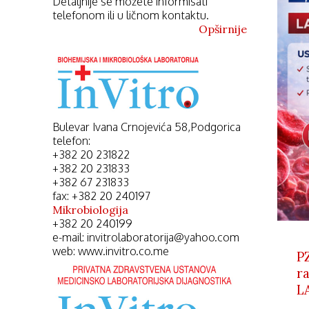
Detaljnije se možete informisati
telefonom ili u ličnom kontaktu.
Opširnije
Bulevar Ivana Crnojevića 58,Podgorica
telefon:
+382 20 231822
+382 20 231833
+382 67 231833
fax: +382 20 240197
Mikrobiologija
+382 20 240199
e-mail: invitrolaboratorija@yahoo.com
web: www.invitro.co.me
 imunohemijski analizator, koji radi na principu
P
cije. U svom radu koristi bar – kodirane reagense,
r
. Hormoni i tumorski markeri rade se na analizatoru
L