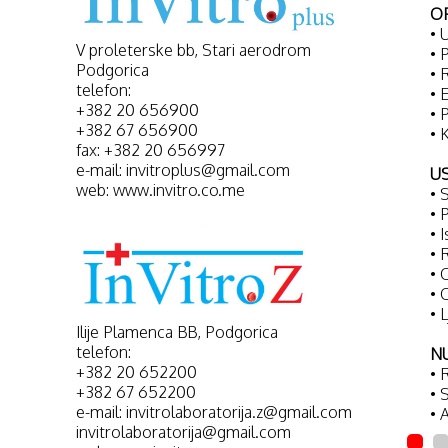
– Tg, anti – TPO, anti TSH receptor, free T3, free T4,
O
• 
zol, free β-HCG, FSH, LH, progesteron, prolaktin, β-
V proleterske bb, Stari aerodrom
• 
eron;
Podgorica
• 
P, CA 125, CA 15-3, CA 19-9, CA 72-4, free PSA,
telefon:
• 
+382 20 656900
• 
folati;
+382 67 656900
• 
 Crosslaps, 25 - (OH)2 VIT D3, PTH, osteokalcin;
fax: +382 20 656997
P;
e-mail: invitroplus@gmail.com
US
web: www.invitro.co.me
• 
• 
• 
• 
• 
• 
• 
Ilije Plamenca BB, Podgorica
telefon:
N
+382 20 652200
• 
+382 67 652200
• 
e-mail: invitrolaboratorija.z@gmail.com
• 
invitrolaboratorija@gmail.com
• 