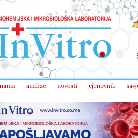
 nama
analize
novosti
cjenovnik
savj