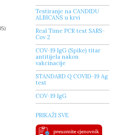
• fotometrijsko merenje enzima i supstrata;
Testiranje na CANDIDU
• turbidimetrijsko merenje specifičnih proteina
ALBICANS u krvi
• potenciometrijsko merenje natijuma, kalijuma,
• polarimetrijsko merenje lekova.
IS)
Real Time PCR test SARS-
Cov 2
COV-19 IgG (Spike) titar
antitijela nakon
vakcinacije
STANDARD Q COVID-19 Ag
test
COV-19 IgG
PRIKAŽI SVE