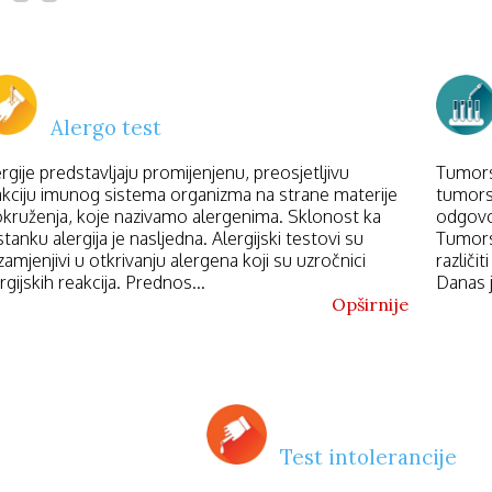
Rad sa savremenom laboratorijskom opremom
Prijatno i profesionalno radno okruženje
Mogućnost profesionalnog napredovanja
ŠTO IN VITRO?
Moderan pristup laboratorijskoj dijagnostici
Alergo test
Fokus na kvalitet, preciznost i pouzdanost
Kontinuirano ulaganje u opremu i razvoj kadra
rgije predstavljaju promijenjenu, preosjetljivu
Tumors
Timski rad i profesionalna podrška
akciju imunog sistema organizma na strane materije
tumorsk
 okruženja, koje nazivamo alergenima. Sklonost ka
odgovor
IJAVA:
tanku alergija je nasljedna. Alergijski testovi su
Tumorsk
šaljite svoj CV na:
amjenjivi u otkrivanju alergena koji su uzročnici
različi
vitrolaboratorija@gmail.com
rgijskih reakcija. Prednos...
Danas j
kacija:Podgorica
Opširnije
Tražimo odgovornu i motivisanu osobu koja želi da bude dio 
boratorijskog sistema
Test intolerancije