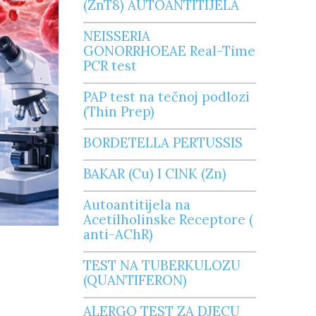
(ZnT8) AUTOANTITIJELA
NEISSERIA
GONORRHOEAE Real-Time
PCR test
PAP test na tečnoj podlozi
(Thin Prep)
BORDETELLA PERTUSSIS
BAKAR (Cu) I CINK (Zn)
Autoantitijela na
Acetilholinske Receptore (
anti-AChR)
Biohemijske analize izvode se standardnim m
TEST NA TUBERKULOZU
400 plus, koja ima visok stepen pouzdanosti 
(QUANTIFERON)
procesa.
Biohemijski analizator u svom radu koristi četi
ALERGO TEST ZA DJECU