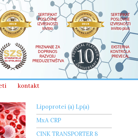
SERTIFIKAT
SERTIFIKAT
POSLOVNE
POSLOVNE
IZVRSNOSTI
IZVRSNOSTI
InVitro
InVitro plus
PRIZNANJE ZA
EKSTERNA
DOPRINOS
KONTROLA
RAZVOJU
PREVECAL
PREDUZETNIŠTVA
eti
kontakt
Lipoprotei (a) Lp(a)
MxA CRP
CINK TRANSPORTER 8