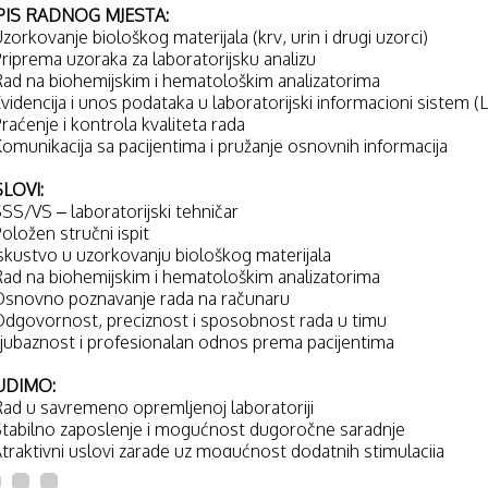
PIS RADNOG MJESTA:
Uzorkovanje biološkog materijala (krv, urin i drugi uzorci)
Priprema uzoraka za laboratorijsku analizu
Rad na biohemijskim i hematološkim analizatorima
Evidencija i unos podataka u laboratorijski informacioni sistem (L
Praćenje i kontrola kvaliteta rada
Komunikacija sa pacijentima i pružanje osnovnih informacija
LOVI:
SSS/VS – laboratorijski tehničar
Položen stručni ispit
Iskustvo u uzorkovanju biološkog materijala
Rad na biohemijskim i hematološkim analizatorima
Osnovno poznavanje rada na računaru
Odgovornost, preciznost i sposobnost rada u timu
Ljubaznost i profesionalan odnos prema pacijentima
UDIMO:
Rad u savremeno opremljenoj laboratoriji
Stabilno zaposlenje i mogućnost dugoročne saradnje
Atraktivni uslovi zarade uz mogućnost dodatnih stimulacija
Mogućnost stručnog usavršavanja i edukacija