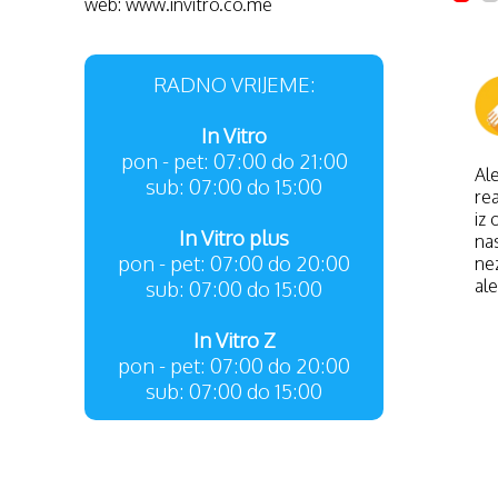
web: www.invitro.co.me
• 
• 
• 
RADNO VRIJEME:
ZA
• 
In Vitro
• 
pon - pet: 07:00 do 21:00
• 
Ale
• 
sub: 07:00 do 15:00
re
iz
PR
In Vitro plus
nas
Po
pon - pet: 07:00 do 20:00
nez
in
ale
sub: 07:00 do 15:00
Lo
In Vitro Z
* 
la
pon - pet: 07:00 do 20:00
sub: 07:00 do 15:00