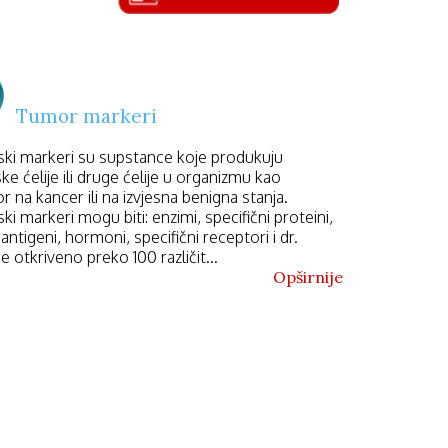
Tumor markeri
ki markeri su supstance koje produkuju
e ćelije ili druge ćelije u organizmu kao
 na kancer ili na izvjesna benigna stanja.
i markeri mogu biti: enzimi, specifični proteini,
ti antigeni, hormoni, specifični receptori i dr.
e otkriveno preko 100 različit...
Opširnije
modernog